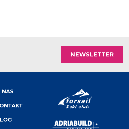
 NAS
ONTAKT
LOG