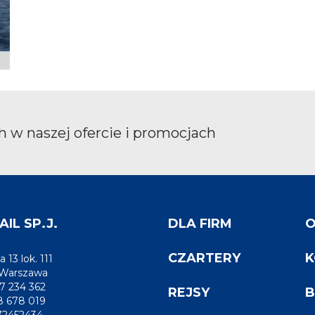
 w naszej ofercie i promocjach
IL SP.J.
DLA FIRM
O
CZARTERY
K
a 13 lok. 111
 Warszawa
7 234 362
REJSY
B
8 678 019