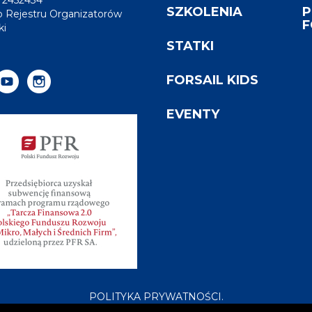
72452434
SZKOLENIA
P
 Rejestru Organizatorów
F
ki
STATKI
FORSAIL KIDS
EVENTY
POLITYKA PRYWATNOŚCI.