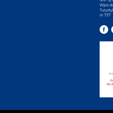
NIP 52
Wpis do
Turysty
nr 737