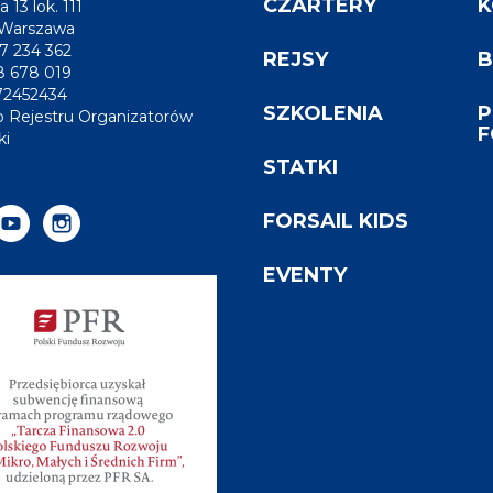
CZARTERY
K
a 13 lok. 111
 Warszawa
7 234 362
REJSY
B
8 678 019
72452434
SZKOLENIA
P
 Rejestru Organizatorów
F
ki
STATKI
FORSAIL KIDS
EVENTY