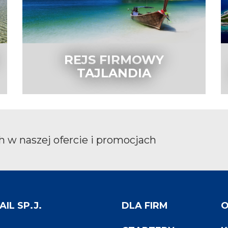
REJS FIRMOWY
TAJLANDIA
 w naszej ofercie i promocjach
IL SP.J.
DLA FIRM
O