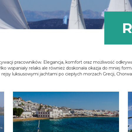
R
otywacji pracowników. Elegancja, komfort oraz możliwość odkryw
ylko wspaniały relaks ale również doskonała okazja do mniej for
jsy luksusowymi jachtami po ciepłych morzach Grecji, Chorwacji