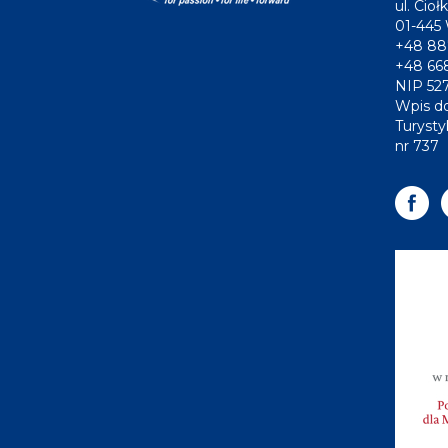
ul. Ciołk
01-445
+48 88
+48 66
NIP 52
Wpis do
Turysty
nr 737